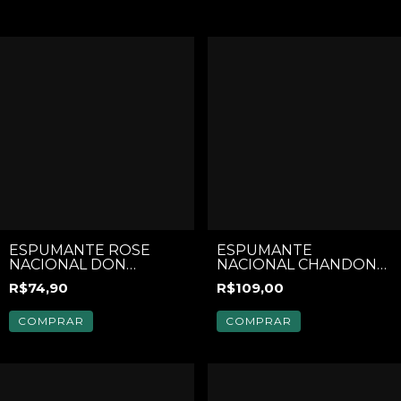
ESPUMANTE ROSE
ESPUMANTE
NACIONAL DON
NACIONAL CHANDON
GUERINO MOSCATEL
RESERVE BRUT 750ML
R$74,90
R$109,00
ROSE 750 ML
COMPRAR
COMPRAR