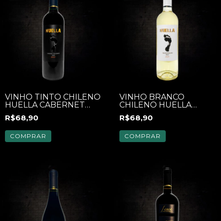
VINHO TINTO CHILENO
VINHO BRANCO
HUELLA CABERNET
CHILENO HUELLA
SAUVIGNON 750ML
SAUVIGNON BLANC
R$68,90
R$68,90
750ML
COMPRAR
COMPRAR