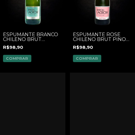
ESPUMANTE BRANCO
ESPUMANTE ROSÉ
CHILENO BRUT
CHILENO BRUT PINOT
"BARON LACROIX"
NOIR "BARON
R$98,90
R$98,90
750ML
LACROIX" 750ML
COMPRAR
COMPRAR