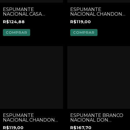
ESPUMANTE
ESPUMANTE
NACIONAL CASA
NACIONAL CHANDON
PEDRUCCI FATTO A
PASSION ONE ICE
R$124,88
R$119,00
MANO SUR LIE ROSE
ROSÉ 750ML
NATURE 750ML
COMPRAR
COMPRAR
ESPUMANTE
ESPUMANTE BRANCO
NACIONAL CHANDON
NACIONAL DON
RICHE DEMI SEC 750ML
GUERINO LUMEN
R$119,00
R$167,70
BRUT 750 ML