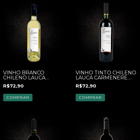
VINHO BRANCO
VINHO TINTO CHILENO
CHILENO LAUCA
LAUCA CARMENERE
SAUVIGNON BLANC
750ML
R$72,90
R$72,90
750ML
COMPRAR
COMPRAR