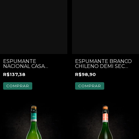
ESPUMANTE
ESPUMANTE BRANCO
NACIONAL CASA
CHILENO DEMI SEC
PEDRUCCI RESERVA
"BARON LACROIX"
R$137,38
R$98,90
BRUT 750ML
DOURADO
COMPRAR
COMPRAR