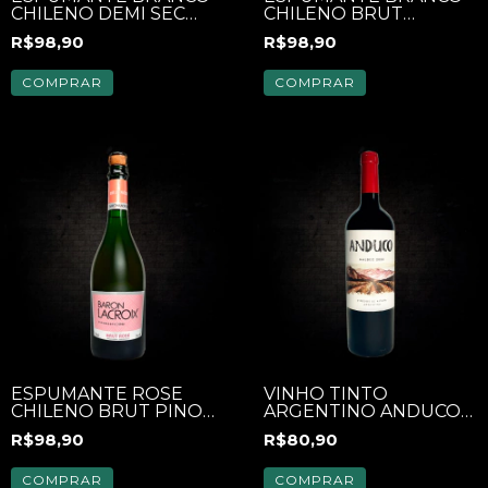
CHILENO DEMI SEC
CHILENO BRUT
"BARON LACROIX"
"BARON LACROIX"
R$98,90
R$98,90
DOURADO
750ML
COMPRAR
COMPRAR
ESPUMANTE ROSÉ
VINHO TINTO
CHILENO BRUT PINOT
ARGENTINO ANDUCO
NOIR "BARON
MALBEC 750ML
R$98,90
R$80,90
LACROIX" 750ML
COMPRAR
COMPRAR