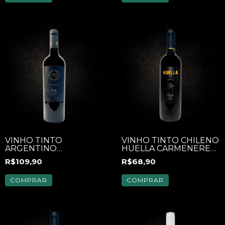
VINHO TINTO
VINHO TINTO CHILENO
ARGENTINO
HUELLA CARMENERE
ANDELUNA NINETY
750ML
R$109,90
R$68,90
PLUS '90+' MALBEC
750ML
COMPRAR
COMPRAR