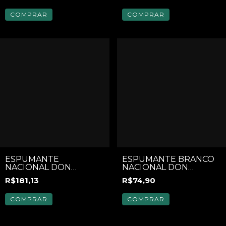
COMPRAR
COMPRAR
ESPUMANTE
ESPUMANTE BRANCO
NACIONAL DON
NACIONAL DON
GUERINO LUMEN
GUERINO MOSCATEL
R$181,13
R$74,90
ROSE 750ML
750 ML
COMPRAR
COMPRAR